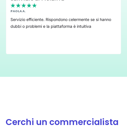
FIANCO
★
★
★
★
★
MASSIMILIANO N.
Posso solo dire che finalmente ho trovato un team di
professionisti, che ti stanno a fianco per tutte le
necessità fiscali. Sono soddisfattissimo del servizio che
ricevo. Complimenti a tutto il team.
Cerchi un commercialista