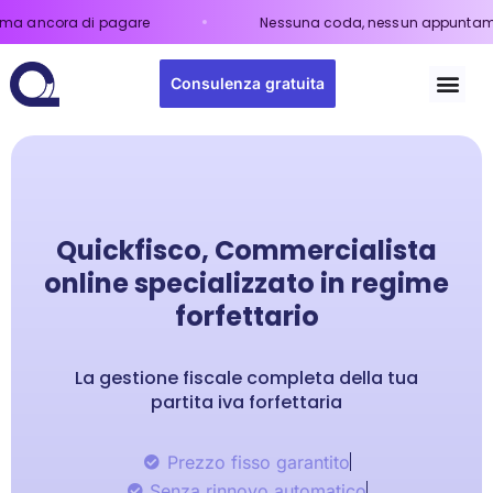
i pagare
Nessuna coda, nessun appuntamento.
Il tuo 
Consulenza gratuita
Quickfisco, Commercialista
online specializzato in regime
forfettario
La gestione fiscale completa della tua
partita iva forfettaria
Prezzo fisso garantito
Senza rinnovo automatico