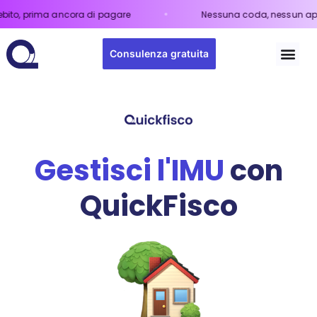
o, prima ancora di pagare
Nessuna coda, nessun appun
Consulenza gratuita
Gestisci l'IMU
con
QuickFisco