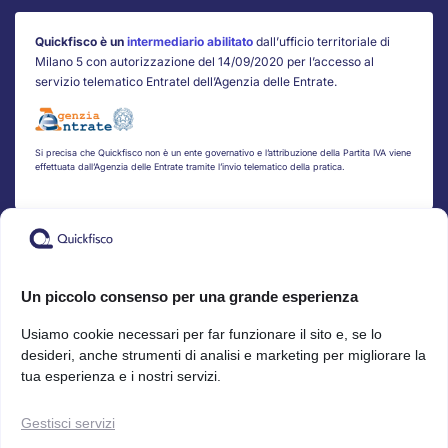
Quickfisco è un
intermediario abilitato
dall’ufficio territoriale di
Milano 5 con autorizzazione del 14/09/2020 per l’accesso al
servizio telematico Entratel dell’Agenzia delle Entrate.
Si precisa che Quickfisco non è un ente governativo e l’attribuzione della Partita IVA viene
effettuata dall’Agenzia delle Entrate tramite l’invio telematico della pratica.
Pagamenti sicuri
Un piccolo consenso per una grande esperienza
Usiamo cookie necessari per far funzionare il sito e, se lo
Bonifico
desideri, anche strumenti di analisi e marketing per migliorare la
tua esperienza e i nostri servizi.
Scopri l’app Mobile
Gestisci servizi
Apple Store
Google Play