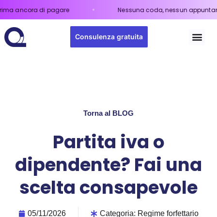
cora di pagare
Nessuna coda, nessun appuntamento.
Il
Consulenza gratuita
Torna al BLOG
Partita iva o
dipendente? Fai una
scelta consapevole
05/11/2026
Categoria:
Regime forfettario