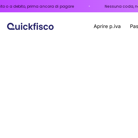
to, prima ancora di pagare
Nessuna coda, nessun appun
Aprire p.iva
Pas