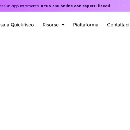
tamento.
Il tuo 730 online con esperti fiscali
NUOVO
sa a Quickfisco
Risorse
Piattaforma
Contattaci