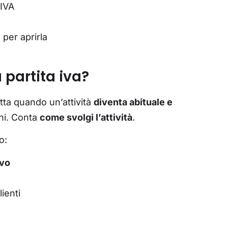
 IVA
 per aprirla
 partita iva?
atta quando un’attività
diventa abituale e
ni. Conta
come svolgi l’attività
.
o:
ivo
lienti