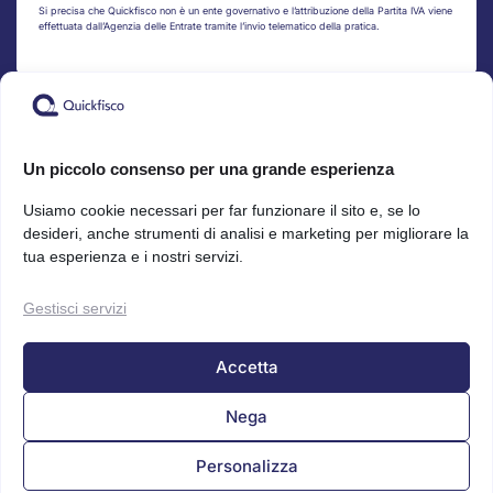
Si precisa che Quickfisco non è un ente governativo e l’attribuzione della Partita IVA viene
effettuata dall’Agenzia delle Entrate tramite l’invio telematico della pratica.
Pagamenti sicuri
Un piccolo consenso per una grande esperienza
Usiamo cookie necessari per far funzionare il sito e, se lo
Bonifico
desideri, anche strumenti di analisi e marketing per migliorare la
tua esperienza e i nostri servizi.
Scopri l’app Mobile
Gestisci servizi
Apple Store
Google Play
Accetta
Seguici sui social
Nega
Personalizza
Made with 💛 by
Quickfisco srl
Viale Certosa 2, 20151 – Milano (MI) —