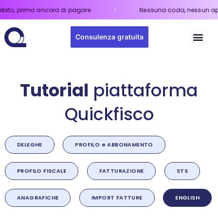
 prima ancora di pagare
Nessuna coda, nessun appunta
Consulenza gratuita
Tutorial
piattaforma
Quickfisco
DELEGHE
PROFILO e ABBONAMENTO
PROFILO FISCALE
FATTURAZIONE
STS
ANAGRAFICHE
IMPORT FATTURE
ENGLISH