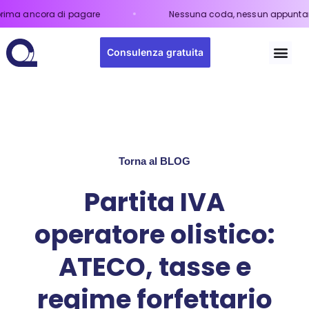
ora di pagare
Nessuna coda, nessun appuntamento.
Il 
Consulenza gratuita
Torna al BLOG
Partita IVA
operatore olistico:
ATECO, tasse e
regime forfettario