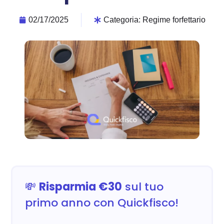
02/17/2025
Categoria:
Regime forfettario
💸
Risparmia €30
sul tuo
primo anno con Quickfisco!